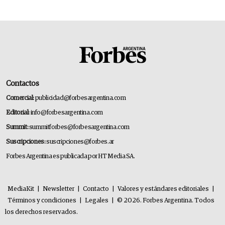
premium"
Contactos
Comercial:
publicidad@forbesargentina.com
Editorial:
info@forbesargentina.com
Summit:
summitforbes@forbesargentina.com
Suscripciones:
suscripciones@forbes.ar
Forbes Argentina es publicada por HT Media SA.
MediaKit
|
Newsletter
|
Contacto
|
Valores y estándares editoriales
|
Términos y condiciones
|
Legales
|
© 2026. Forbes Argentina. Todos
los derechos reservados.