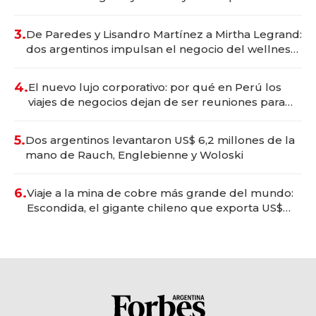
gastronómico que revoluciona las marcas "fast
premium"
3.
De Paredes y Lisandro Martínez a Mirtha Legrand:
dos argentinos impulsan el negocio del wellness
deportivo y el cuidado corporal
4.
El nuevo lujo corporativo: por qué en Perú los
viajes de negocios dejan de ser reuniones para
convertirse en experiencias transformadoras
5.
Dos argentinos levantaron US$ 6,2 millones de la
mano de Rauch, Englebienne y Woloski
6.
Viaje a la mina de cobre más grande del mundo:
Escondida, el gigante chileno que exporta US$
14.000 millones anuales