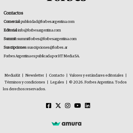
Contactos
Comercial:
publicidad@forbesargentina.com
Editorial:
info@forbesargentina.com
Summit:
summitforbes@forbesargentina.com
Suscripciones:
suscripciones@forbes.ar
Forbes Argentina es publicada por HT Media SA.
MediaKit
|
Newsletter
|
Contacto
|
Valores y estándares editoriales
|
Términos y condiciones
|
Legales
|
© 2026. Forbes Argentina. Todos
los derechos reservados.