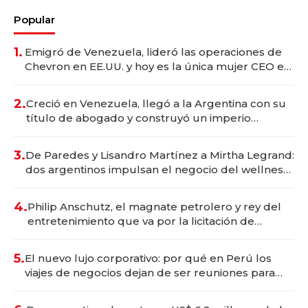
Popular
1.
Emigró de Venezuela, lideró las operaciones de
Chevron en EE.UU. y hoy es la única mujer CEO en
Vaca Muerta
2.
Creció en Venezuela, llegó a la Argentina con su
título de abogado y construyó un imperio
gastronómico que revoluciona las marcas "fast
premium"
3.
De Paredes y Lisandro Martínez a Mirtha Legrand:
dos argentinos impulsan el negocio del wellness
deportivo y el cuidado corporal
4.
Philip Anschutz, el magnate petrolero y rey del
entretenimiento que va por la licitación de
Tecnópolis junto a Fénix
5.
El nuevo lujo corporativo: por qué en Perú los
viajes de negocios dejan de ser reuniones para
convertirse en experiencias transformadoras