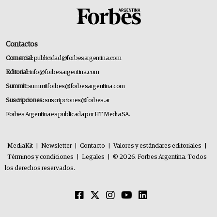
Contactos
Comercial:
publicidad@forbesargentina.com
Editorial:
info@forbesargentina.com
Summit:
summitforbes@forbesargentina.com
Suscripciones:
suscripciones@forbes.ar
Forbes Argentina es publicada por HT Media SA.
MediaKit
|
Newsletter
|
Contacto
|
Valores y estándares editoriales
|
Términos y condiciones
|
Legales
|
© 2026. Forbes Argentina. Todos
los derechos reservados.