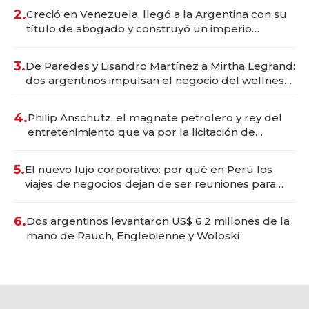
2.
Creció en Venezuela, llegó a la Argentina con su
título de abogado y construyó un imperio
gastronómico que revoluciona las marcas "fast
premium"
3.
De Paredes y Lisandro Martínez a Mirtha Legrand:
dos argentinos impulsan el negocio del wellness
deportivo y el cuidado corporal
4.
Philip Anschutz, el magnate petrolero y rey del
entretenimiento que va por la licitación de
Tecnópolis junto a Fénix
5.
El nuevo lujo corporativo: por qué en Perú los
viajes de negocios dejan de ser reuniones para
convertirse en experiencias transformadoras
6.
Dos argentinos levantaron US$ 6,2 millones de la
mano de Rauch, Englebienne y Woloski