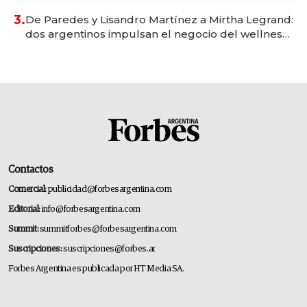
premium"
3.
De Paredes y Lisandro Martínez a Mirtha Legrand:
dos argentinos impulsan el negocio del wellness
deportivo y el cuidado corporal
Contactos
Comercial:
publicidad@forbesargentina.com
Editorial:
info@forbesargentina.com
Summit:
summitforbes@forbesargentina.com
Suscripciones:
suscripciones@forbes.ar
Forbes Argentina es publicada por HT Media SA.