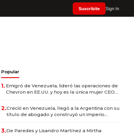
Suscribite
Sign In
Popular
1.
Emigró de Venezuela, lideró las operaciones de
Chevron en EE.UU. y hoy es la única mujer CEO
en Vaca Muerta
2.
Creció en Venezuela, llegó a la Argentina con su
título de abogado y construyó un imperio
gastronómico que revoluciona las marcas "fast
premium"
3.
De Paredes y Lisandro Martínez a Mirtha