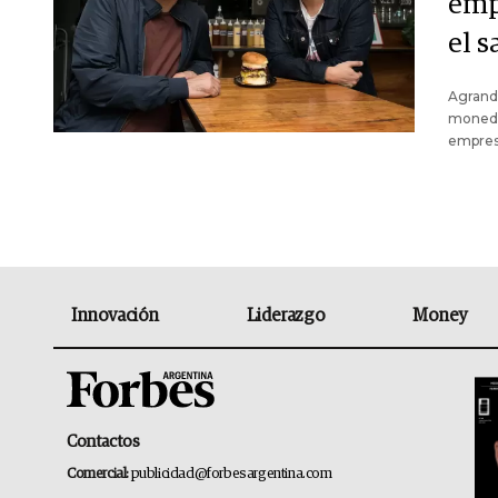
emp
el s
Agranda
moneda 
empresa
Innovación
Liderazgo
Money
Contactos
Comercial:
publicidad@forbesargentina.com