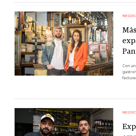
NEGOC
Más
exp
Pan
Con una
gastron
factur
NEGOC
Exp