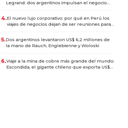
Legrand: dos argentinos impulsan el negocio
del wellness deportivo y el cuidado corporal
4.
El nuevo lujo corporativo: por qué en Perú los
viajes de negocios dejan de ser reuniones para
convertirse en experiencias transformadoras
5.
Dos argentinos levantaron US$ 6,2 millones de
la mano de Rauch, Englebienne y Woloski
6.
Viaje a la mina de cobre más grande del mundo:
Escondida, el gigante chileno que exporta US$
14.000 millones anuales