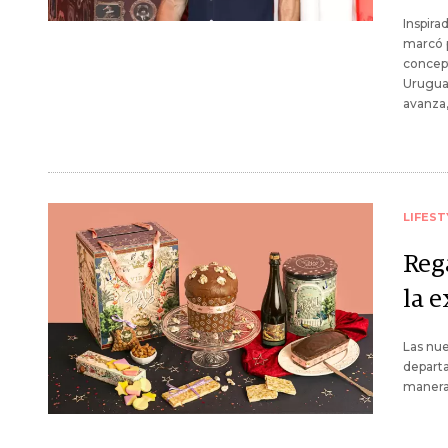
Inspira
marcó p
concept
Uruguay
avanza,
LIFEST
Rega
la 
Las nue
depart
manera 