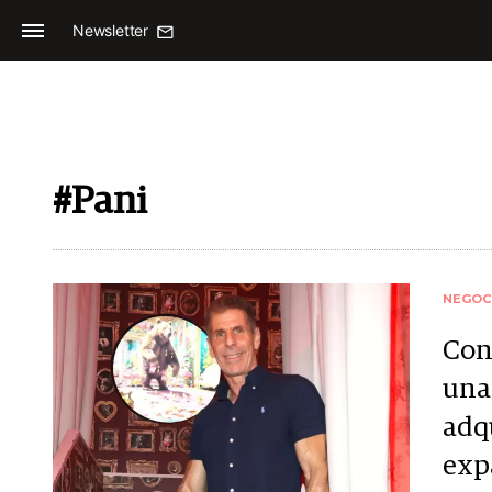
Newsletter
#Pani
NEGOC
Con
una
adq
exp