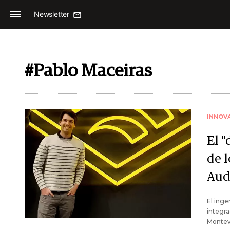
Newsletter
#Pablo Maceiras
INNOV
El 
de 
Aud
El inge
integra
Montevi