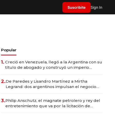
Suscribite
Sign In
Popular
1.
Creció en Venezuela, llegó a la Argentina con su
título de abogado y construyó un imperio
gastronómico que revoluciona las marcas "fast
premium"
2.
De Paredes y Lisandro Martínez a Mirtha
Legrand: dos argentinos impulsan el negocio
del wellness deportivo y el cuidado corporal
3.
Philip Anschutz, el magnate petrolero y rey del
entretenimiento que va por la licitación de
Tecnópolis junto a Fénix