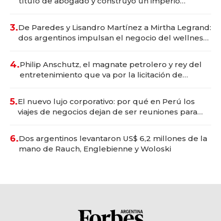
título de abogado y construyó un imperio
gastronómico que revoluciona las marcas "fast
premium"
3.
De Paredes y Lisandro Martínez a Mirtha Legrand:
dos argentinos impulsan el negocio del wellness
deportivo y el cuidado corporal
4.
Philip Anschutz, el magnate petrolero y rey del
entretenimiento que va por la licitación de
Tecnópolis junto a Fénix
5.
El nuevo lujo corporativo: por qué en Perú los
viajes de negocios dejan de ser reuniones para
convertirse en experiencias transformadoras
6.
Dos argentinos levantaron US$ 6,2 millones de la
mano de Rauch, Englebienne y Woloski