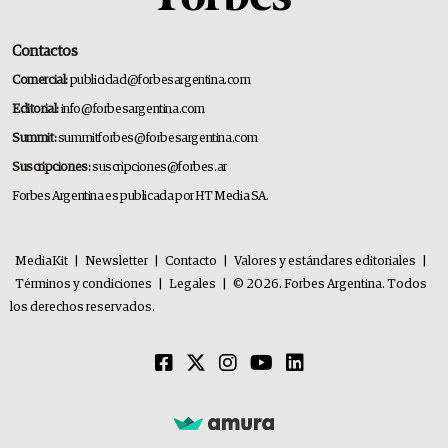
Contactos
Comercial:
publicidad@forbesargentina.com
Editorial:
info@forbesargentina.com
Summit:
summitforbes@forbesargentina.com
Suscripciones:
suscripciones@forbes.ar
Forbes Argentina es publicada por HT Media SA.
MediaKit
|
Newsletter
|
Contacto
|
Valores y estándares editoriales
|
Términos y condiciones
|
Legales
|
© 2026. Forbes Argentina. Todos
los derechos reservados.