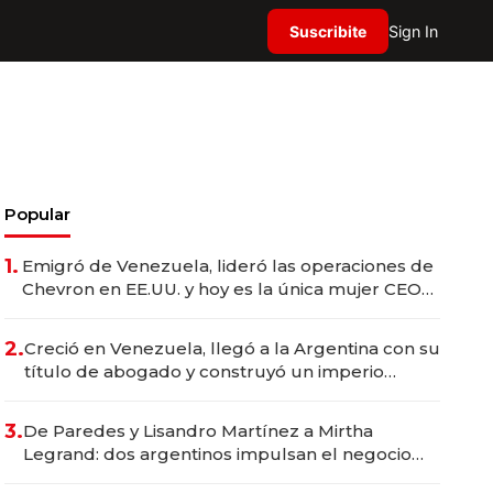
Suscribite
Sign In
Popular
1.
Emigró de Venezuela, lideró las operaciones de
Chevron en EE.UU. y hoy es la única mujer CEO
en Vaca Muerta
2.
Creció en Venezuela, llegó a la Argentina con su
título de abogado y construyó un imperio
gastronómico que revoluciona las marcas "fast
premium"
3.
De Paredes y Lisandro Martínez a Mirtha
Legrand: dos argentinos impulsan el negocio
del wellness deportivo y el cuidado corporal