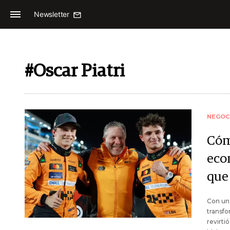
Newsletter
#Oscar Piatri
NEGOC
Cóm
eco
que 
Con un 
transfo
revirti