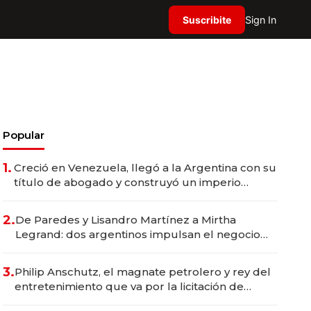
Suscribite
Sign In
Popular
1.
Creció en Venezuela, llegó a la Argentina con su
título de abogado y construyó un imperio
gastronómico que revoluciona las marcas "fast
premium"
2.
De Paredes y Lisandro Martínez a Mirtha
Legrand: dos argentinos impulsan el negocio
del wellness deportivo y el cuidado corporal
3.
Philip Anschutz, el magnate petrolero y rey del
entretenimiento que va por la licitación de
Tecnópolis junto a Fénix