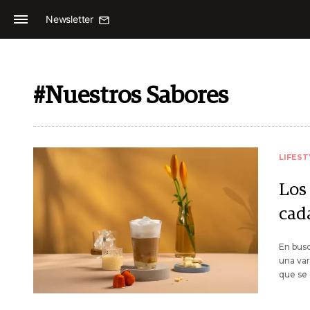
Newsletter
#Nuestros Sabores
LIFEST
Los
cad
En busc
una var
que se 