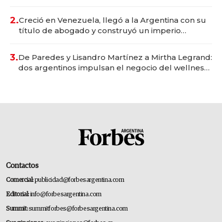
Vaca Muerta
2.
Creció en Venezuela, llegó a la Argentina con su
título de abogado y construyó un imperio
gastronómico que revoluciona las marcas "fast
premium"
3.
De Paredes y Lisandro Martínez a Mirtha Legrand:
dos argentinos impulsan el negocio del wellness
deportivo y el cuidado corporal
Contactos
Comercial:
publicidad@forbesargentina.com
Editorial:
info@forbesargentina.com
Summit:
summitforbes@forbesargentina.com