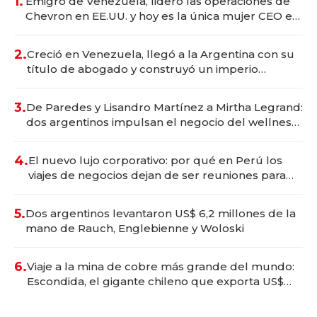
1.
Emigró de Venezuela, lideró las operaciones de
Chevron en EE.UU. y hoy es la única mujer CEO en
Vaca Muerta
2.
Creció en Venezuela, llegó a la Argentina con su
título de abogado y construyó un imperio
gastronómico que revoluciona las marcas "fast
premium"
3.
De Paredes y Lisandro Martínez a Mirtha Legrand:
dos argentinos impulsan el negocio del wellness
deportivo y el cuidado corporal
4.
El nuevo lujo corporativo: por qué en Perú los
viajes de negocios dejan de ser reuniones para
convertirse en experiencias transformadoras
5.
Dos argentinos levantaron US$ 6,2 millones de la
mano de Rauch, Englebienne y Woloski
6.
Viaje a la mina de cobre más grande del mundo:
Escondida, el gigante chileno que exporta US$
14.000 millones anuales