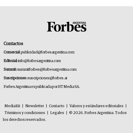
Contactos
Comercial:
publicidad@forbesargentina.com
Editorial:
info@forbesargentina.com
Summit:
summitforbes@forbesargentina.com
Suscripciones:
suscripciones@forbes.ar
Forbes Argentina es publicada por HT Media SA.
MediaKit
|
Newsletter
|
Contacto
|
Valores y estándares editoriales
|
Términos y condiciones
|
Legales
|
© 2026. Forbes Argentina. Todos
los derechos reservados.