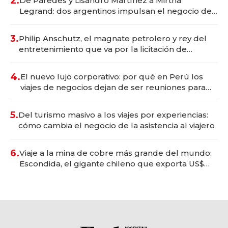
2.
De Paredes y Lisandro Martínez a Mirtha
Legrand: dos argentinos impulsan el negocio del
wellness deportivo y el cuidado corporal
3.
Philip Anschutz, el magnate petrolero y rey del
entretenimiento que va por la licitación de
Tecnópolis junto a Fénix
4.
El nuevo lujo corporativo: por qué en Perú los
viajes de negocios dejan de ser reuniones para
convertirse en experiencias transformadoras
5.
Del turismo masivo a los viajes por experiencias:
cómo cambia el negocio de la asistencia al viajero
6.
Viaje a la mina de cobre más grande del mundo:
Escondida, el gigante chileno que exporta US$
14.000 millones anuales