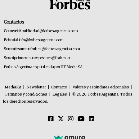
Contactos
Comercial:
publicidad@forbesargentina.com
Editorial:
info@forbesargentina.com
Summit:
summitforbes@forbesargentina.com
Suscripciones:
suscripciones@forbes.ar
Forbes Argentina es publicada por HT Media SA.
MediaKit
|
Newsletter
|
Contacto
|
Valores y estándares editoriales
|
Términos y condiciones
|
Legales
|
© 2026. Forbes Argentina. Todos
los derechos reservados.