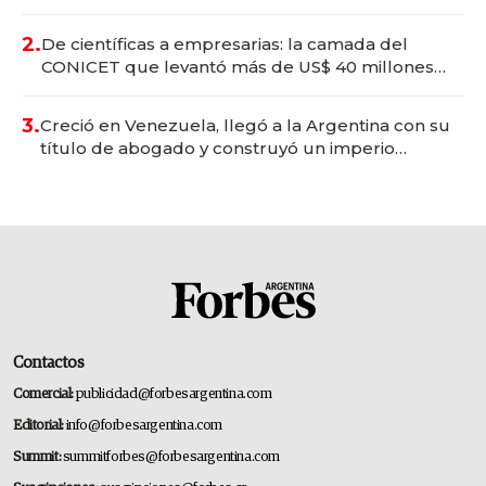
Vaca Muerta
2.
De científicas a empresarias: la camada del
CONICET que levantó más de US$ 40 millones
para fundar startups biotech
3.
Creció en Venezuela, llegó a la Argentina con su
título de abogado y construyó un imperio
gastronómico que revoluciona las marcas "fast
premium"
Contactos
Comercial:
publicidad@forbesargentina.com
Editorial:
info@forbesargentina.com
Summit:
summitforbes@forbesargentina.com