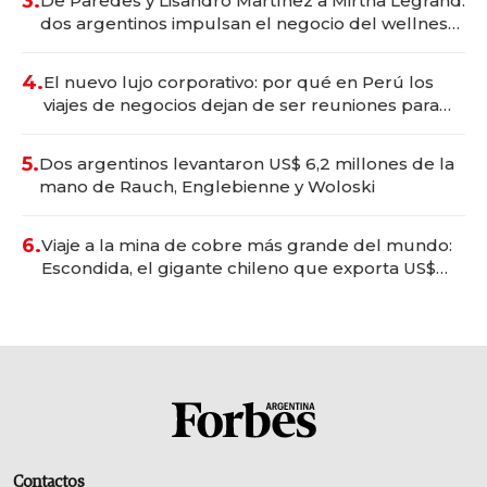
3.
De Paredes y Lisandro Martínez a Mirtha Legrand:
dos argentinos impulsan el negocio del wellness
deportivo y el cuidado corporal
4.
El nuevo lujo corporativo: por qué en Perú los
viajes de negocios dejan de ser reuniones para
convertirse en experiencias transformadoras
5.
Dos argentinos levantaron US$ 6,2 millones de la
mano de Rauch, Englebienne y Woloski
6.
Viaje a la mina de cobre más grande del mundo:
Escondida, el gigante chileno que exporta US$
14.000 millones anuales
Contactos