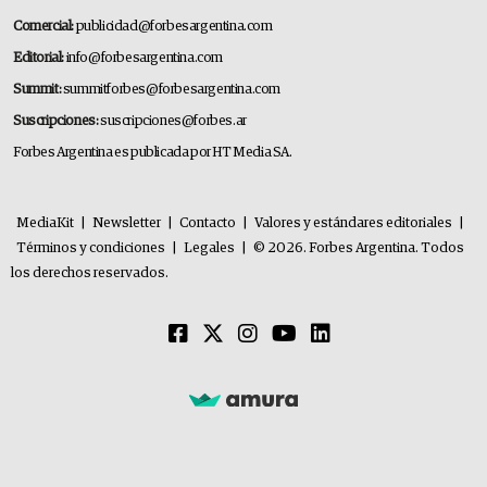
Comercial:
publicidad@forbesargentina.com
Editorial:
info@forbesargentina.com
Summit:
summitforbes@forbesargentina.com
Suscripciones:
suscripciones@forbes.ar
Forbes Argentina es publicada por HT Media SA.
MediaKit
|
Newsletter
|
Contacto
|
Valores y estándares editoriales
|
Términos y condiciones
|
Legales
|
© 2026. Forbes Argentina. Todos
los derechos reservados.