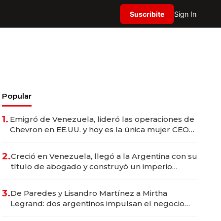
Suscribite
Sign In
Popular
1.
Emigró de Venezuela, lideró las operaciones de
Chevron en EE.UU. y hoy es la única mujer CEO
en Vaca Muerta
2.
Creció en Venezuela, llegó a la Argentina con su
título de abogado y construyó un imperio
gastronómico que revoluciona las marcas "fast
premium"
3.
De Paredes y Lisandro Martínez a Mirtha
Legrand: dos argentinos impulsan el negocio
del wellness deportivo y el cuidado corporal