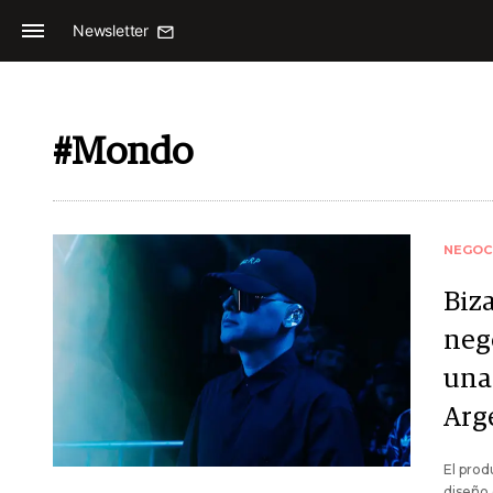
Newsletter
#Mondo
NEGOC
Biz
neg
una
Arg
El prod
diseño 