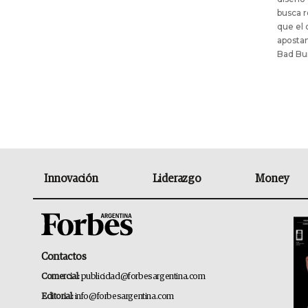
busca r
que el 
aposta
Bad Bu
Innovación
Liderazgo
Money
Contactos
Comercial:
publicidad@forbesargentina.com
Editorial:
info@forbesargentina.com