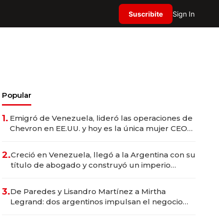
Suscribite
Sign In
Popular
1.
Emigró de Venezuela, lideró las operaciones de
Chevron en EE.UU. y hoy es la única mujer CEO
en Vaca Muerta
2.
Creció en Venezuela, llegó a la Argentina con su
título de abogado y construyó un imperio
gastronómico que revoluciona las marcas "fast
premium"
3.
De Paredes y Lisandro Martínez a Mirtha
Legrand: dos argentinos impulsan el negocio
del wellness deportivo y el cuidado corporal