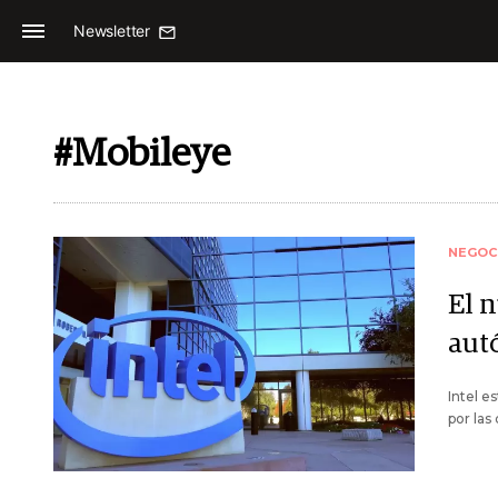
Newsletter
#Mobileye
NEGOC
El 
aut
Intel e
por las