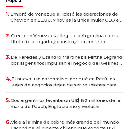
Popular
1.
Emigró de Venezuela, lideró las operaciones de
Chevron en EE.UU. y hoy es la única mujer CEO en
Vaca Muerta
2.
Creció en Venezuela, llegó a la Argentina con su
título de abogado y construyó un imperio
gastronómico que revoluciona las marcas "fast
premium"
3.
De Paredes y Lisandro Martínez a Mirtha Legrand:
dos argentinos impulsan el negocio del wellness
deportivo y el cuidado corporal
4.
El nuevo lujo corporativo: por qué en Perú los
viajes de negocios dejan de ser reuniones para
convertirse en experiencias transformadoras
5.
Dos argentinos levantaron US$ 6,2 millones de la
mano de Rauch, Englebienne y Woloski
6.
Viaje a la mina de cobre más grande del mundo:
Escondida, el gigante chileno que exporta US$