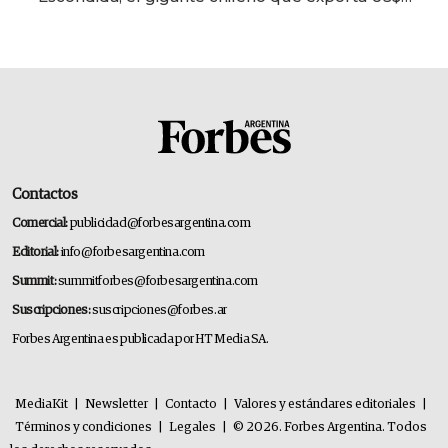
14.000 millones anuales
Contactos
Comercial:
publicidad@forbesargentina.com
Editorial:
info@forbesargentina.com
Summit:
summitforbes@forbesargentina.com
Suscripciones:
suscripciones@forbes.ar
Forbes Argentina es publicada por HT Media SA.
MediaKit
|
Newsletter
|
Contacto
|
Valores y estándares editoriales
|
Términos y condiciones
|
Legales
|
© 2026. Forbes Argentina. Todos