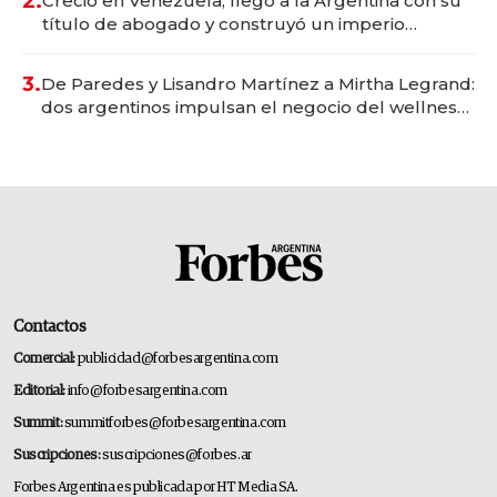
2.
Creció en Venezuela, llegó a la Argentina con su
título de abogado y construyó un imperio
gastronómico que revoluciona las marcas "fast
premium"
3.
De Paredes y Lisandro Martínez a Mirtha Legrand:
dos argentinos impulsan el negocio del wellness
deportivo y el cuidado corporal
Contactos
Comercial:
publicidad@forbesargentina.com
Editorial:
info@forbesargentina.com
Summit:
summitforbes@forbesargentina.com
Suscripciones:
suscripciones@forbes.ar
Forbes Argentina es publicada por HT Media SA.