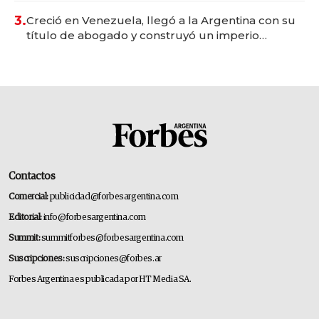
3.
Creció en Venezuela, llegó a la Argentina con su
título de abogado y construyó un imperio
gastronómico que revoluciona las marcas "fast
premium"
Contactos
Comercial:
publicidad@forbesargentina.com
Editorial:
info@forbesargentina.com
Summit:
summitforbes@forbesargentina.com
Suscripciones:
suscripciones@forbes.ar
Forbes Argentina es publicada por HT Media SA.