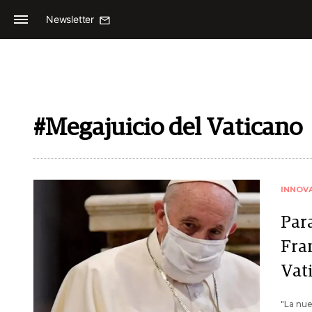
Newsletter
#Megajuicio del Vaticano
INNOV
Par
Fran
Vat
"La nue