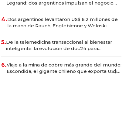
Legrand: dos argentinos impulsan el negocio
del wellness deportivo y el cuidado corporal
4.
Dos argentinos levantaron US$ 6,2 millones de
la mano de Rauch, Englebienne y Woloski
5.
De la telemedicina transaccional al bienestar
inteligente: la evolución de doc24 para
transformar a las organizaciones
6.
Viaje a la mina de cobre más grande del mundo:
Escondida, el gigante chileno que exporta US$
14.000 millones anuales