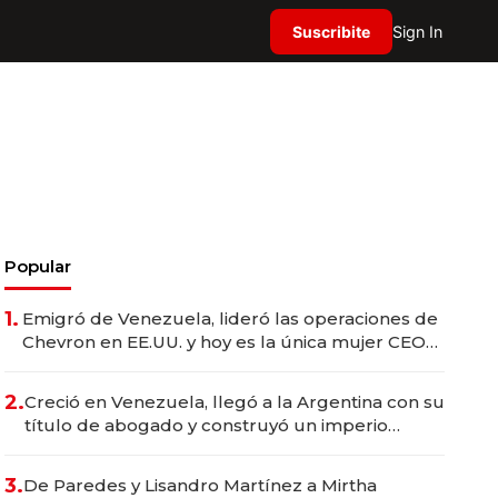
Suscribite
Sign In
Popular
1.
Emigró de Venezuela, lideró las operaciones de
Chevron en EE.UU. y hoy es la única mujer CEO
en Vaca Muerta
2.
Creció en Venezuela, llegó a la Argentina con su
título de abogado y construyó un imperio
gastronómico que revoluciona las marcas "fast
premium"
3.
De Paredes y Lisandro Martínez a Mirtha