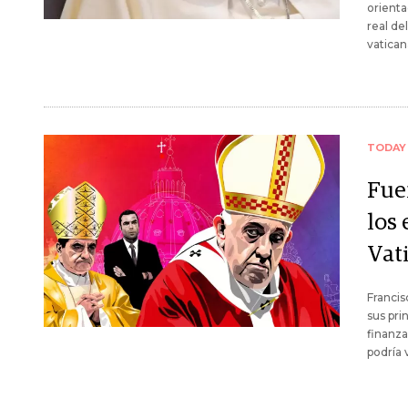
orienta
real de
vatica
TODAY
Fuen
los
Vat
Francis
sus pri
finanza
podría 