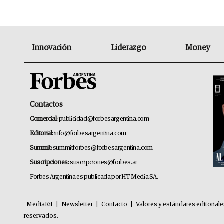
Innovación
Liderazgo
Money
Contactos
Comercial:
publicidad@forbesargentina.com
Editorial:
info@forbesargentina.com
Summit:
summitforbes@forbesargentina.com
Suscripciones:
suscripciones@forbes.ar
Forbes Argentina es publicada por HT Media SA.
MediaKit
|
Newsletter
|
Contacto
|
Valores y estándares editorial
reservados.