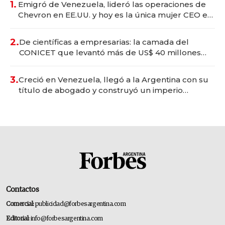
1.
Emigró de Venezuela, lideró las operaciones de
Chevron en EE.UU. y hoy es la única mujer CEO en
Vaca Muerta
2.
De científicas a empresarias: la camada del
CONICET que levantó más de US$ 40 millones
para fundar startups biotech
3.
Creció en Venezuela, llegó a la Argentina con su
título de abogado y construyó un imperio
gastronómico que revoluciona las marcas "fast
premium"
Contactos
Comercial:
publicidad@forbesargentina.com
Editorial:
info@forbesargentina.com