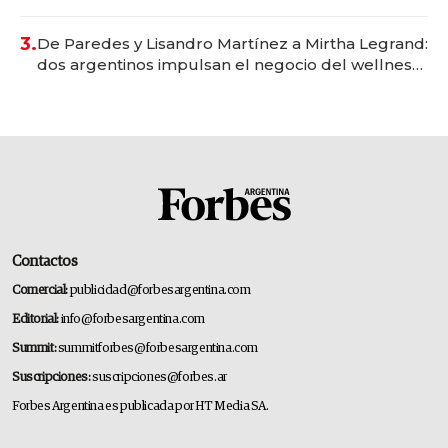
gastronómico que revoluciona las marcas "fast
premium"
3.
De Paredes y Lisandro Martínez a Mirtha Legrand:
dos argentinos impulsan el negocio del wellness
deportivo y el cuidado corporal
Contactos
Comercial:
publicidad@forbesargentina.com
Editorial:
info@forbesargentina.com
Summit:
summitforbes@forbesargentina.com
Suscripciones:
suscripciones@forbes.ar
Forbes Argentina es publicada por HT Media SA.