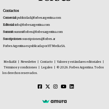
Contactos
Comercial:
publicidad@forbesargentina.com
Editorial:
info@forbesargentina.com
Summit:
summitforbes@forbesargentina.com
Suscripciones:
suscripciones@forbes.ar
Forbes Argentina es publicada por HT Media SA.
MediaKit
|
Newsletter
|
Contacto
|
Valores y estándares editoriales
|
Términos y condiciones
|
Legales
|
© 2026. Forbes Argentina. Todos
los derechos reservados.