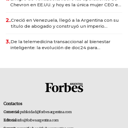
Chevron en EE.UU. y hoy es la única mujer CEO en
Vaca Muerta
2.
Creció en Venezuela, llegó a la Argentina con su
título de abogado y construyó un imperio
gastronómico que revoluciona las marcas "fast
premium"
3.
De la telemedicina transaccional al bienestar
inteligente: la evolución de doc24 para
transformar a las organizaciones
Contactos
Comercial:
publicidad@forbesargentina.com
Editorial:
info@forbesargentina.com