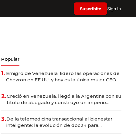
Suscribite
Sign In
Popular
1.
Emigró de Venezuela, lideró las operaciones de
Chevron en EE.UU. y hoy es la única mujer CEO
en Vaca Muerta
2.
Creció en Venezuela, llegó a la Argentina con su
título de abogado y construyó un imperio
gastronómico que revoluciona las marcas "fast
premium"
3.
De la telemedicina transaccional al bienestar
inteligente: la evolución de doc24 para
transformar a las organizaciones