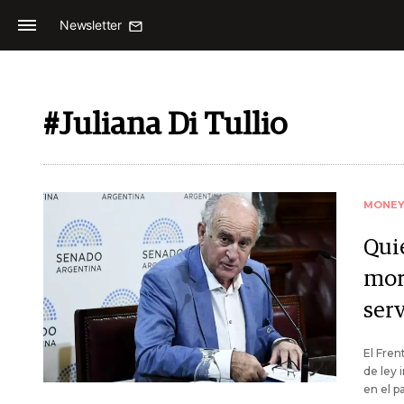
Newsletter
#Juliana Di Tullio
MONE
Quie
mor
serv
El Fren
de ley 
en el p