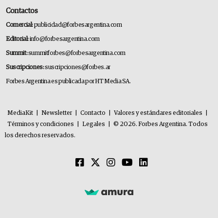
Contactos
Comercial:
publicidad@forbesargentina.com
Editorial:
info@forbesargentina.com
Summit:
summitforbes@forbesargentina.com
Suscripciones:
suscripciones@forbes.ar
Forbes Argentina es publicada por HT Media SA.
MediaKit
|
Newsletter
|
Contacto
|
Valores y estándares editoriales
|
Términos y condiciones
|
Legales
|
© 2026. Forbes Argentina. Todos
los derechos reservados.