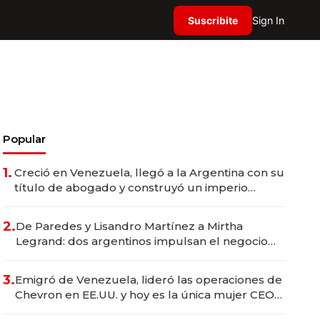
Suscribite
Sign In
Popular
1.
Creció en Venezuela, llegó a la Argentina con su
título de abogado y construyó un imperio
gastronómico que revoluciona las marcas "fast
premium"
2.
De Paredes y Lisandro Martínez a Mirtha
Legrand: dos argentinos impulsan el negocio
del wellness deportivo y el cuidado corporal
3.
Emigró de Venezuela, lideró las operaciones de
Chevron en EE.UU. y hoy es la única mujer CEO
en Vaca Muerta