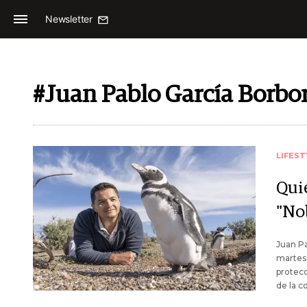
Newsletter
#Juan Pablo García Borbo
LIFEST
Qui
"No
Juan Pa
martes 
protecc
de la c