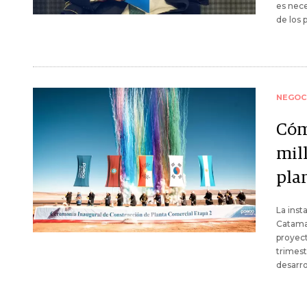
es nece
de los 
NEGOC
Cóm
mil
plan
La inst
Catamar
proyect
trimest
desarro