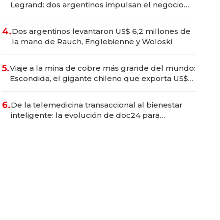
Legrand: dos argentinos impulsan el negocio
del wellness deportivo y el cuidado corporal
4.
Dos argentinos levantaron US$ 6,2 millones de
la mano de Rauch, Englebienne y Woloski
5.
Viaje a la mina de cobre más grande del mundo:
Escondida, el gigante chileno que exporta US$
14.000 millones anuales
6.
De la telemedicina transaccional al bienestar
inteligente: la evolución de doc24 para
transformar a las organizaciones