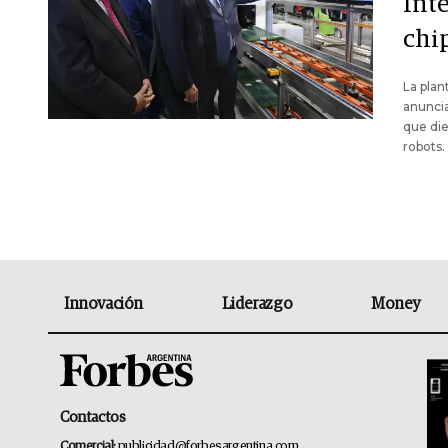
Inte
chi
La plan
anuncia
que die
robots.
Innovación
Liderazgo
Money
Contactos
Comercial:
publicidad@forbesargentina.com