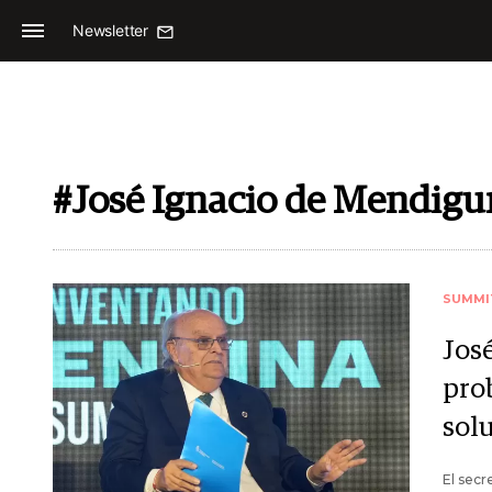
Newsletter
#José Ignacio de Mendigu
SUMMI
Jos
pro
sol
El secr