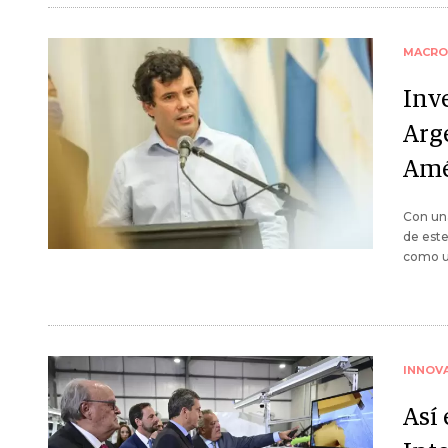
MACRO
Inv
Arg
Amé
Con una
de este
como un
INNOV
Así 