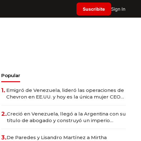
Suscribite
Sign In
Popular
1.
Emigró de Venezuela, lideró las operaciones de
Chevron en EE.UU. y hoy es la única mujer CEO
en Vaca Muerta
2.
Creció en Venezuela, llegó a la Argentina con su
título de abogado y construyó un imperio
gastronómico que revoluciona las marcas "fast
premium"
3.
De Paredes y Lisandro Martínez a Mirtha