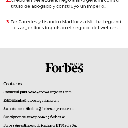
2.
Creció en Venezuela, llegó a la Argentina con su
título de abogado y construyó un imperio
gastronómico que revoluciona las marcas "fast
premium"
3.
De Paredes y Lisandro Martínez a Mirtha Legrand:
dos argentinos impulsan el negocio del wellness
deportivo y el cuidado corporal
Contactos
Comercial:
publicidad@forbesargentina.com
Editorial:
info@forbesargentina.com
Summit:
summitforbes@forbesargentina.com
Suscripciones:
suscripciones@forbes.ar
Forbes Argentina es publicada por HT Media SA.