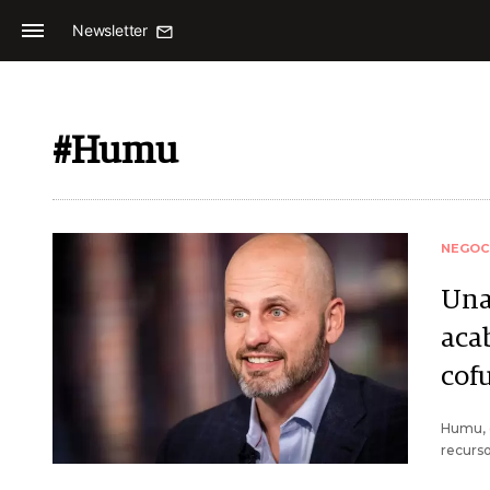
Newsletter
#Humu
NEGOC
Una
aca
cof
Humu, d
recurs