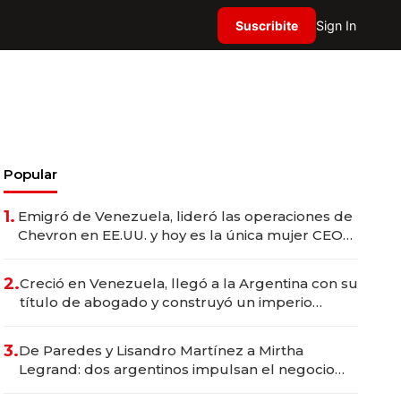
Suscribite
Sign In
Popular
1.
Emigró de Venezuela, lideró las operaciones de
Chevron en EE.UU. y hoy es la única mujer CEO
en Vaca Muerta
2.
Creció en Venezuela, llegó a la Argentina con su
título de abogado y construyó un imperio
gastronómico que revoluciona las marcas "fast
premium"
3.
De Paredes y Lisandro Martínez a Mirtha
Legrand: dos argentinos impulsan el negocio
del wellness deportivo y el cuidado corporal