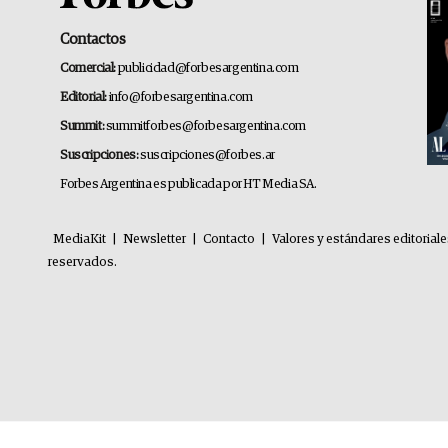
Contactos
Comercial:
publicidad@forbesargentina.com
Editorial:
info@forbesargentina.com
Summit:
summitforbes@forbesargentina.com
Suscripciones:
suscripciones@forbes.ar
Forbes Argentina es publicada por HT Media SA.
MediaKit
|
Newsletter
|
Contacto
|
Valores y estándares editorial
reservados.