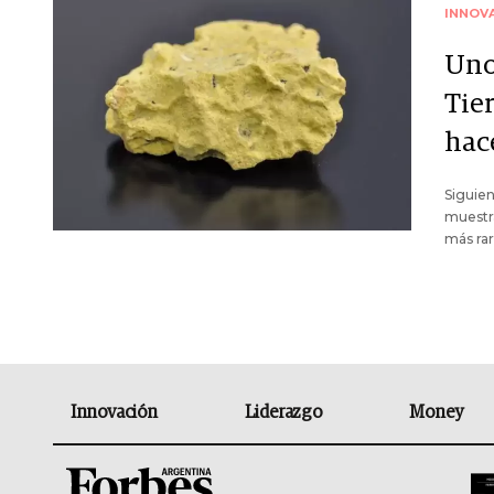
INNOV
Uno
Tier
hac
Siguien
muestr
más rar
Innovación
Liderazgo
Money