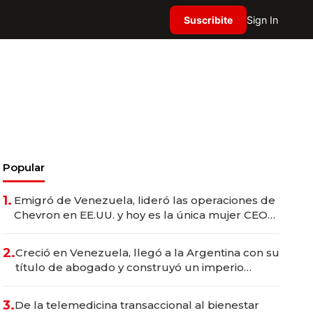
Suscribite
Sign In
Popular
1.
Emigró de Venezuela, lideró las operaciones de
Chevron en EE.UU. y hoy es la única mujer CEO
en Vaca Muerta
2.
Creció en Venezuela, llegó a la Argentina con su
título de abogado y construyó un imperio
gastronómico que revoluciona las marcas "fast
premium"
3.
De la telemedicina transaccional al bienestar