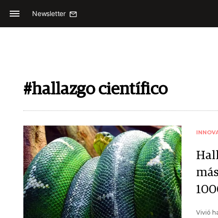
Newsletter
#hallazgo científico
INNOV
Hal
más
100
Vivió h