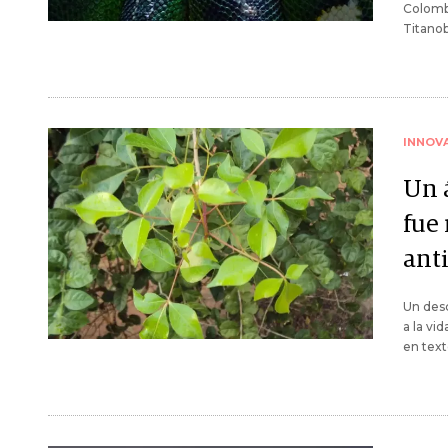
Colombi
Titanob
INNOV
Un 
fue 
ant
Un desc
a la vi
en texto