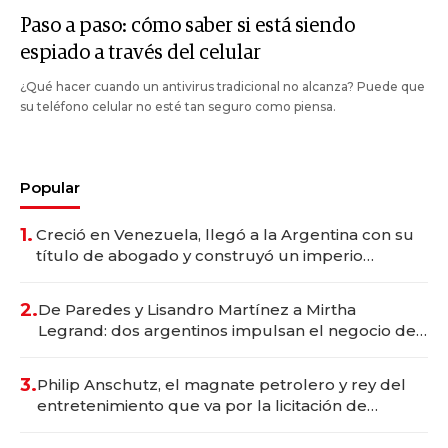
Paso a paso: cómo saber si está siendo
espiado a través del celular
¿Qué hacer cuando un antivirus tradicional no alcanza? Puede que
su teléfono celular no esté tan seguro como piensa.
Popular
1.
Creció en Venezuela, llegó a la Argentina con su
título de abogado y construyó un imperio
gastronómico que revoluciona las marcas "fast
premium"
2.
De Paredes y Lisandro Martínez a Mirtha
Legrand: dos argentinos impulsan el negocio del
wellness deportivo y el cuidado corporal
3.
Philip Anschutz, el magnate petrolero y rey del
entretenimiento que va por la licitación de
Tecnópolis junto a Fénix