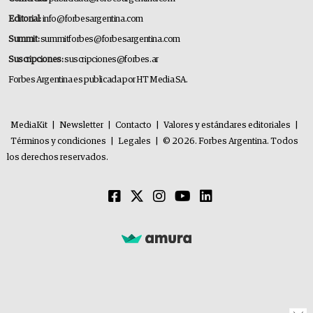
Editorial:
info@forbesargentina.com
Summit:
summitforbes@forbesargentina.com
Suscripciones:
suscripciones@forbes.ar
Forbes Argentina es publicada por HT Media SA.
MediaKit
|
Newsletter
|
Contacto
|
Valores y estándares editoriales
|
Términos y condiciones
|
Legales
|
© 2026. Forbes Argentina. Todos
los derechos reservados.