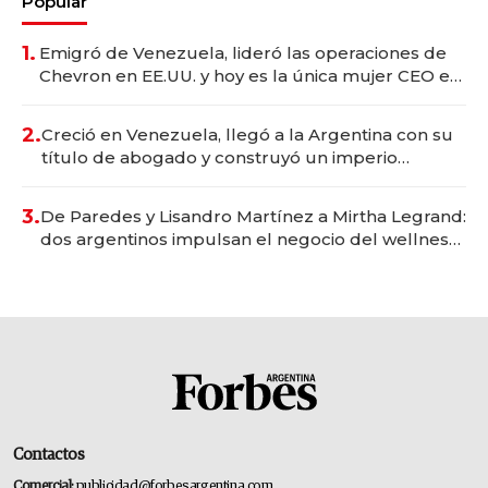
Popular
1.
Emigró de Venezuela, lideró las operaciones de
Chevron en EE.UU. y hoy es la única mujer CEO en
Vaca Muerta
2.
Creció en Venezuela, llegó a la Argentina con su
título de abogado y construyó un imperio
gastronómico que revoluciona las marcas "fast
premium"
3.
De Paredes y Lisandro Martínez a Mirtha Legrand:
dos argentinos impulsan el negocio del wellness
deportivo y el cuidado corporal
Contactos
Comercial:
publicidad@forbesargentina.com