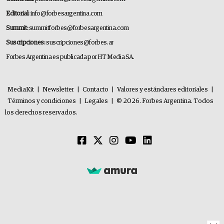
Editorial:
info@forbesargentina.com
Summit:
summitforbes@forbesargentina.com
Suscripciones:
suscripciones@forbes.ar
Forbes Argentina es publicada por HT Media SA.
MediaKit
|
Newsletter
|
Contacto
|
Valores y estándares editoriales
|
Términos y condiciones
|
Legales
|
© 2026. Forbes Argentina. Todos
los derechos reservados.