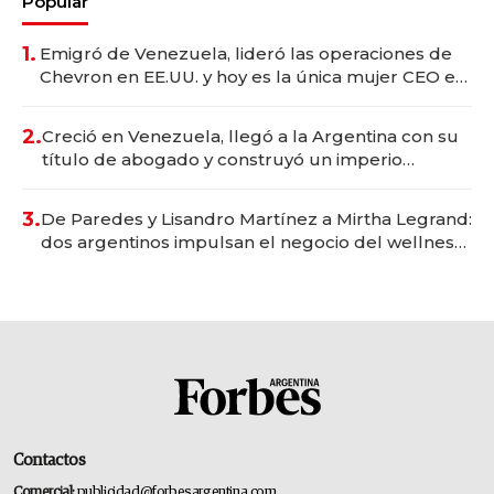
Popular
1.
Emigró de Venezuela, lideró las operaciones de
Chevron en EE.UU. y hoy es la única mujer CEO en
Vaca Muerta
2.
Creció en Venezuela, llegó a la Argentina con su
título de abogado y construyó un imperio
gastronómico que revoluciona las marcas "fast
premium"
3.
De Paredes y Lisandro Martínez a Mirtha Legrand:
dos argentinos impulsan el negocio del wellness
deportivo y el cuidado corporal
Contactos
Comercial:
publicidad@forbesargentina.com