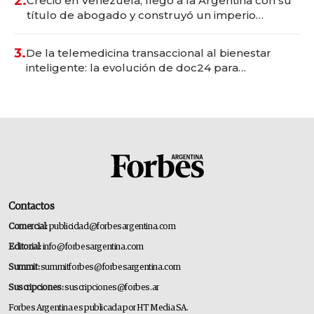
2.
Creció en Venezuela, llegó a la Argentina con su
título de abogado y construyó un imperio
gastronómico que revoluciona las marcas "fast
premium"
3.
De la telemedicina transaccional al bienestar
inteligente: la evolución de doc24 para
transformar a las organizaciones
Contactos
Comercial:
publicidad@forbesargentina.com
Editorial:
info@forbesargentina.com
Summit:
summitforbes@forbesargentina.com
Suscripciones:
suscripciones@forbes.ar
Forbes Argentina es publicada por HT Media SA.