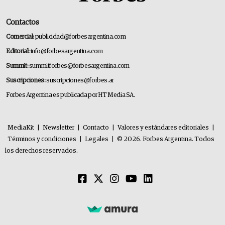
Contactos
Comercial:
publicidad@forbesargentina.com
Editorial:
info@forbesargentina.com
Summit:
summitforbes@forbesargentina.com
Suscripciones:
suscripciones@forbes.ar
Forbes Argentina es publicada por HT Media SA.
MediaKit
|
Newsletter
|
Contacto
|
Valores y estándares editoriales
|
Términos y condiciones
|
Legales
|
© 2026. Forbes Argentina. Todos
los derechos reservados.