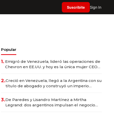
Suscribite
Sign In
Popular
1.
Emigró de Venezuela, lideró las operaciones de
Chevron en EE.UU. y hoy es la única mujer CEO
en Vaca Muerta
2.
Creció en Venezuela, llegó a la Argentina con su
título de abogado y construyó un imperio
gastronómico que revoluciona las marcas "fast
premium"
3.
De Paredes y Lisandro Martínez a Mirtha
Legrand: dos argentinos impulsan el negocio
del wellness deportivo y el cuidado corporal