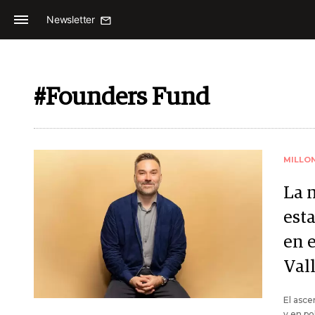
Newsletter
#Founders Fund
MILLO
La 
est
en e
Val
El asce
y en po