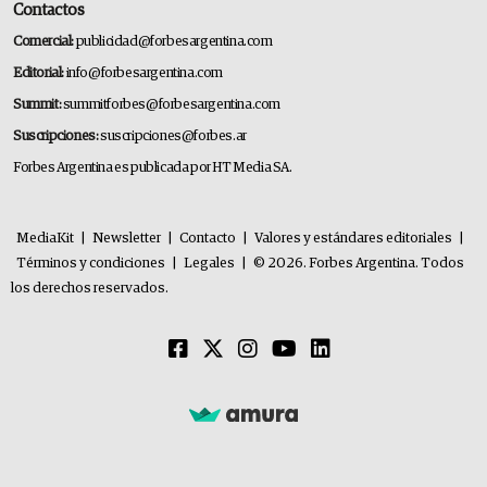
Contactos
Comercial:
publicidad@forbesargentina.com
Editorial:
info@forbesargentina.com
Summit:
summitforbes@forbesargentina.com
Suscripciones:
suscripciones@forbes.ar
Forbes Argentina es publicada por HT Media SA.
MediaKit
|
Newsletter
|
Contacto
|
Valores y estándares editoriales
|
Términos y condiciones
|
Legales
|
© 2026. Forbes Argentina. Todos
los derechos reservados.