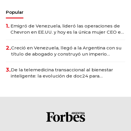
Popular
1.
Emigró de Venezuela, lideró las operaciones de
Chevron en EE.UU. y hoy es la única mujer CEO en
Vaca Muerta
2.
Creció en Venezuela, llegó a la Argentina con su
título de abogado y construyó un imperio
gastronómico que revoluciona las marcas "fast
premium"
3.
De la telemedicina transaccional al bienestar
inteligente: la evolución de doc24 para
transformar a las organizaciones