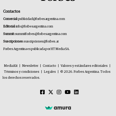
Contactos
Comercial:
publicidad@forbesargentina.com
Editorial:
info@forbesargentina.com
Summit:
summitforbes@forbesargentina.com
Suscripciones:
suscripciones@forbes.ar
Forbes Argentina es publicada por HT Media SA.
MediaKit
|
Newsletter
|
Contacto
|
Valores y estándares editoriales
|
Términos y condiciones
|
Legales
|
© 2026. Forbes Argentina. Todos
los derechos reservados.