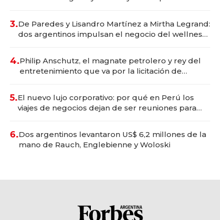
gastronómico que revoluciona las marcas "fast
premium"
3.
De Paredes y Lisandro Martínez a Mirtha Legrand:
dos argentinos impulsan el negocio del wellness
deportivo y el cuidado corporal
4.
Philip Anschutz, el magnate petrolero y rey del
entretenimiento que va por la licitación de
Tecnópolis junto a Fénix
5.
El nuevo lujo corporativo: por qué en Perú los
viajes de negocios dejan de ser reuniones para
convertirse en experiencias transformadoras
6.
Dos argentinos levantaron US$ 6,2 millones de la
mano de Rauch, Englebienne y Woloski