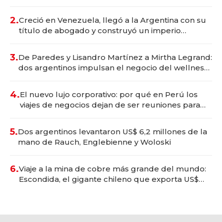
Vaca Muerta
2.
Creció en Venezuela, llegó a la Argentina con su
título de abogado y construyó un imperio
gastronómico que revoluciona las marcas "fast
premium"
3.
De Paredes y Lisandro Martínez a Mirtha Legrand:
dos argentinos impulsan el negocio del wellness
deportivo y el cuidado corporal
4.
El nuevo lujo corporativo: por qué en Perú los
viajes de negocios dejan de ser reuniones para
convertirse en experiencias transformadoras
5.
Dos argentinos levantaron US$ 6,2 millones de la
mano de Rauch, Englebienne y Woloski
6.
Viaje a la mina de cobre más grande del mundo:
Escondida, el gigante chileno que exporta US$
14.000 millones anuales