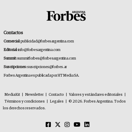
Contactos
Comercial:
publicidad@forbesargentina.com
Editorial:
info@forbesargentina.com
Summit:
summitforbes@forbesargentina.com
Suscripciones:
suscripciones@forbes.ar
Forbes Argentina es publicada por HT Media SA.
MediaKit
|
Newsletter
|
Contacto
|
Valores y estándares editoriales
|
Términos y condiciones
|
Legales
|
© 2026. Forbes Argentina. Todos
los derechos reservados.