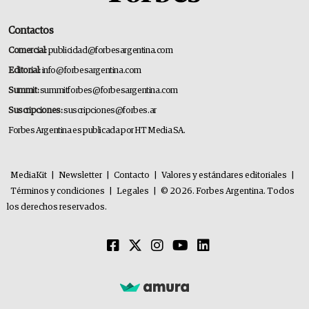
Contactos
Comercial:
publicidad@forbesargentina.com
Editorial:
info@forbesargentina.com
Summit:
summitforbes@forbesargentina.com
Suscripciones:
suscripciones@forbes.ar
Forbes Argentina es publicada por HT Media SA.
MediaKit
|
Newsletter
|
Contacto
|
Valores y estándares editoriales
|
Términos y condiciones
|
Legales
|
© 2026. Forbes Argentina. Todos
los derechos reservados.