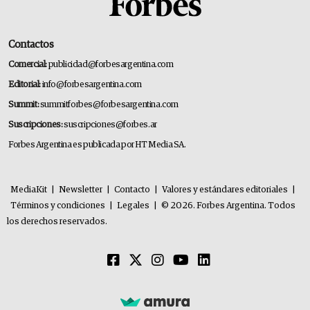
Contactos
Comercial:
publicidad@forbesargentina.com
Editorial:
info@forbesargentina.com
Summit:
summitforbes@forbesargentina.com
Suscripciones:
suscripciones@forbes.ar
Forbes Argentina es publicada por HT Media SA.
MediaKit
|
Newsletter
|
Contacto
|
Valores y estándares editoriales
|
Términos y condiciones
|
Legales
|
© 2026. Forbes Argentina. Todos
los derechos reservados.