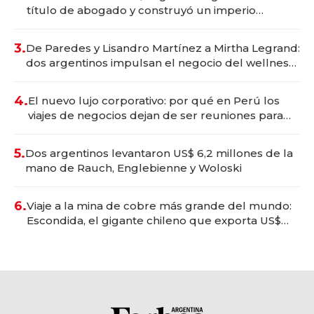
título de abogado y construyó un imperio
gastronómico que revoluciona las marcas "fast
premium"
3.
De Paredes y Lisandro Martínez a Mirtha Legrand:
dos argentinos impulsan el negocio del wellness
deportivo y el cuidado corporal
4.
El nuevo lujo corporativo: por qué en Perú los
viajes de negocios dejan de ser reuniones para
convertirse en experiencias transformadoras
5.
Dos argentinos levantaron US$ 6,2 millones de la
mano de Rauch, Englebienne y Woloski
6.
Viaje a la mina de cobre más grande del mundo:
Escondida, el gigante chileno que exporta US$
14.000 millones anuales