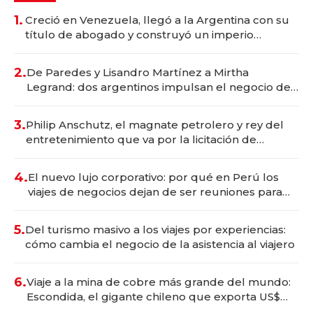
1.
Creció en Venezuela, llegó a la Argentina con su
título de abogado y construyó un imperio
gastronómico que revoluciona las marcas "fast
premium"
2.
De Paredes y Lisandro Martínez a Mirtha
Legrand: dos argentinos impulsan el negocio del
wellness deportivo y el cuidado corporal
3.
Philip Anschutz, el magnate petrolero y rey del
entretenimiento que va por la licitación de
Tecnópolis junto a Fénix
4.
El nuevo lujo corporativo: por qué en Perú los
viajes de negocios dejan de ser reuniones para
convertirse en experiencias transformadoras
5.
Del turismo masivo a los viajes por experiencias:
cómo cambia el negocio de la asistencia al viajero
6.
Viaje a la mina de cobre más grande del mundo:
Escondida, el gigante chileno que exporta US$
14.000 millones anuales