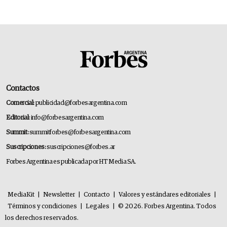
Contactos
Comercial:
publicidad@forbesargentina.com
Editorial:
info@forbesargentina.com
Summit:
summitforbes@forbesargentina.com
Suscripciones:
suscripciones@forbes.ar
Forbes Argentina es publicada por HT Media SA.
MediaKit
|
Newsletter
|
Contacto
|
Valores y estándares editoriales
|
Términos y condiciones
|
Legales
|
© 2026. Forbes Argentina. Todos
los derechos reservados.