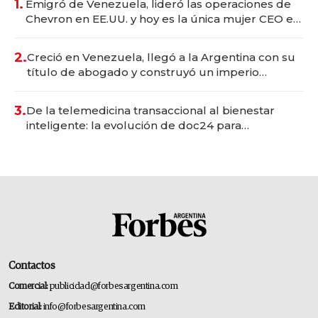
1.
Emigró de Venezuela, lideró las operaciones de
Chevron en EE.UU. y hoy es la única mujer CEO en
Vaca Muerta
2.
Creció en Venezuela, llegó a la Argentina con su
título de abogado y construyó un imperio
gastronómico que revoluciona las marcas "fast
premium"
3.
De la telemedicina transaccional al bienestar
inteligente: la evolución de doc24 para
transformar a las organizaciones
Contactos
Comercial:
publicidad@forbesargentina.com
Editorial:
info@forbesargentina.com