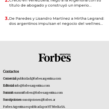
2.
Creció en Venezuela, llegó a la Argentina con su
título de abogado y construyó un imperio
gastronómico que revoluciona las marcas "fast
premium"
3.
De Paredes y Lisandro Martínez a Mirtha Legrand:
dos argentinos impulsan el negocio del wellness
deportivo y el cuidado corporal
Contactos
Comercial:
publicidad@forbesargentina.com
Editorial:
info@forbesargentina.com
Summit:
summitforbes@forbesargentina.com
Suscripciones:
suscripciones@forbes.ar
Forbes Argentina es publicada por HT Media SA.