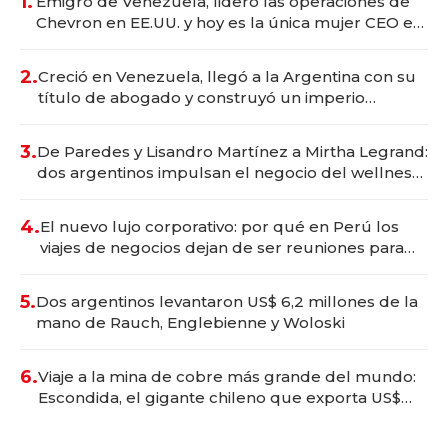
1.
Emigró de Venezuela, lideró las operaciones de
Chevron en EE.UU. y hoy es la única mujer CEO en
Vaca Muerta
2.
Creció en Venezuela, llegó a la Argentina con su
título de abogado y construyó un imperio
gastronómico que revoluciona las marcas "fast
premium"
3.
De Paredes y Lisandro Martínez a Mirtha Legrand:
dos argentinos impulsan el negocio del wellness
deportivo y el cuidado corporal
4.
El nuevo lujo corporativo: por qué en Perú los
viajes de negocios dejan de ser reuniones para
convertirse en experiencias transformadoras
5.
Dos argentinos levantaron US$ 6,2 millones de la
mano de Rauch, Englebienne y Woloski
6.
Viaje a la mina de cobre más grande del mundo:
Escondida, el gigante chileno que exporta US$
14.000 millones anuales