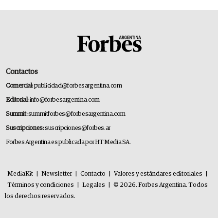
Contactos
Comercial:
publicidad@forbesargentina.com
Editorial:
info@forbesargentina.com
Summit:
summitforbes@forbesargentina.com
Suscripciones:
suscripciones@forbes.ar
Forbes Argentina es publicada por HT Media SA.
MediaKit
|
Newsletter
|
Contacto
|
Valores y estándares editoriales
|
Términos y condiciones
|
Legales
|
© 2026. Forbes Argentina. Todos
los derechos reservados.