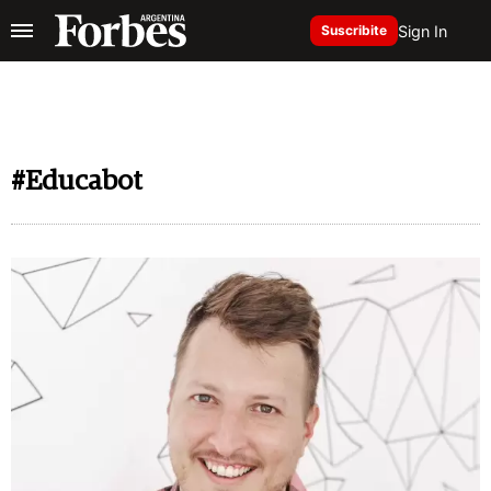
Sign In
Suscribite
#Educabot