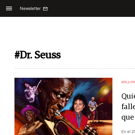
Newsletter
#Dr. Seuss
MILLO
Qui
fal
que
En el 2