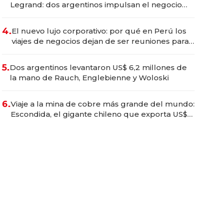
Legrand: dos argentinos impulsan el negocio
del wellness deportivo y el cuidado corporal
4.
El nuevo lujo corporativo: por qué en Perú los
viajes de negocios dejan de ser reuniones para
convertirse en experiencias transformadoras
5.
Dos argentinos levantaron US$ 6,2 millones de
la mano de Rauch, Englebienne y Woloski
6.
Viaje a la mina de cobre más grande del mundo:
Escondida, el gigante chileno que exporta US$
14.000 millones anuales