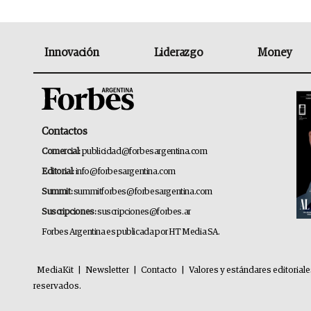
Innovación
Liderazgo
Money
Contactos
Comercial:
publicidad@forbesargentina.com
Editorial:
info@forbesargentina.com
Summit:
summitforbes@forbesargentina.com
Suscripciones:
suscripciones@forbes.ar
Forbes Argentina es publicada por HT Media SA.
MediaKit
|
Newsletter
|
Contacto
|
Valores y estándares editorial
reservados.