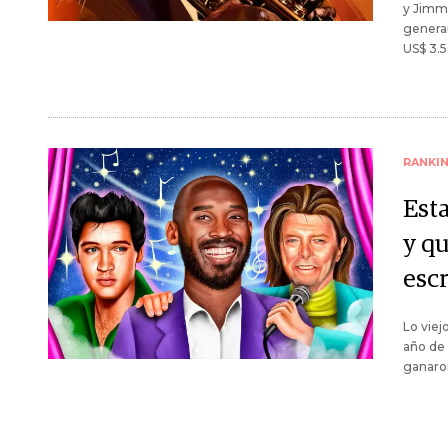
y Jimmy
genera
US$ 3.5
RANKI
Esta
y q
escr
Lo viej
año de 
ganaro