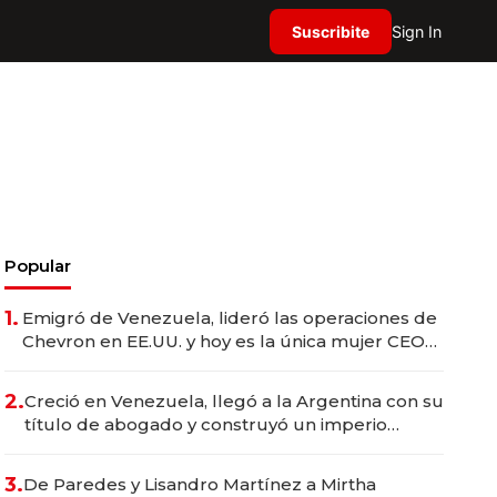
Suscribite
Sign In
Popular
1.
Emigró de Venezuela, lideró las operaciones de
Chevron en EE.UU. y hoy es la única mujer CEO
en Vaca Muerta
2.
Creció en Venezuela, llegó a la Argentina con su
título de abogado y construyó un imperio
gastronómico que revoluciona las marcas "fast
premium"
3.
De Paredes y Lisandro Martínez a Mirtha