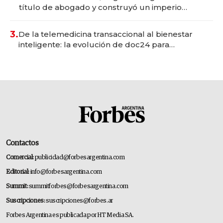
título de abogado y construyó un imperio
gastronómico que revoluciona las marcas "fast
premium"
3.
De la telemedicina transaccional al bienestar
inteligente: la evolución de doc24 para
transformar a las organizaciones
Contactos
Comercial:
publicidad@forbesargentina.com
Editorial:
info@forbesargentina.com
Summit:
summitforbes@forbesargentina.com
Suscripciones:
suscripciones@forbes.ar
Forbes Argentina es publicada por HT Media SA.