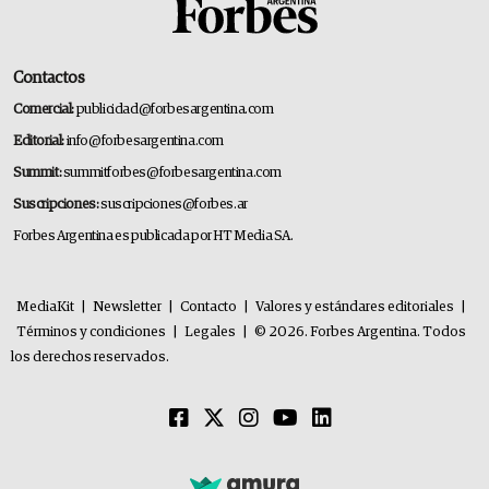
Contactos
Comercial:
publicidad@forbesargentina.com
Editorial:
info@forbesargentina.com
Summit:
summitforbes@forbesargentina.com
Suscripciones:
suscripciones@forbes.ar
Forbes Argentina es publicada por HT Media SA.
MediaKit
|
Newsletter
|
Contacto
|
Valores y estándares editoriales
|
Términos y condiciones
|
Legales
|
© 2026. Forbes Argentina. Todos
los derechos reservados.