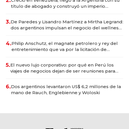
2.
Creció en Venezuela, llegó a la Argentina con su
título de abogado y construyó un imperio
gastronómico que revoluciona las marcas "fast
premium"
3.
De Paredes y Lisandro Martínez a Mirtha Legrand:
dos argentinos impulsan el negocio del wellness
deportivo y el cuidado corporal
4.
Philip Anschutz, el magnate petrolero y rey del
entretenimiento que va por la licitación de
Tecnópolis junto a Fénix
5.
El nuevo lujo corporativo: por qué en Perú los
viajes de negocios dejan de ser reuniones para
convertirse en experiencias transformadoras
6.
Dos argentinos levantaron US$ 6,2 millones de la
mano de Rauch, Englebienne y Woloski